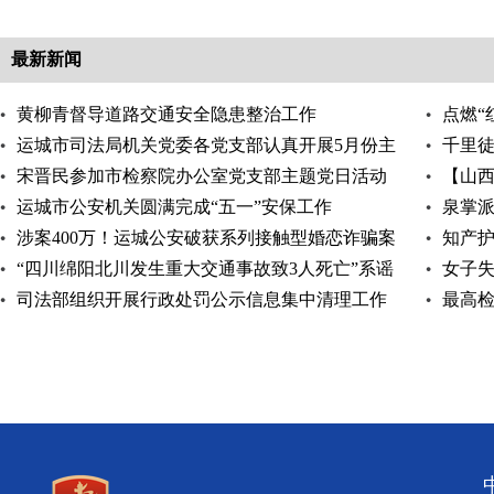
最新新闻
黄柳青督导道路交通安全隐患整治工作
点燃“
运城市司法局机关党委各党支部认真开展5月份主
千里徒
题党日活动
宋晋民参加市检察院办公室党支部主题党日活动
【山
运城市公安机关圆满完成“五一”安保工作
升
泉掌
涉案400万！运城公安破获系列接触型婚恋诈骗案
知产护
“四川绵阳北川发生重大交通事故致3人死亡”系谣
女子
言
司法部组织开展行政处罚公示信息集中清理工作
最高
持续优化法治化