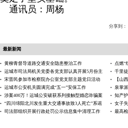
通讯员：周杨
分享到：
最新新闻
黄柳青督导道路交通安全隐患整治工作
点燃“
运城市司法局机关党委各党支部认真开展5月份主
千里徒
题党日活动
宋晋民参加市检察院办公室党支部主题党日活动
【山
运城市公安机关圆满完成“五一”安保工作
升
泉掌
涉案400万！运城公安破获系列接触型婚恋诈骗案
知产护
“四川绵阳北川发生重大交通事故致3人死亡”系谣
女子
言
司法部组织开展行政处罚公示信息集中清理工作
最高
持续优化法治化