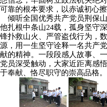
想信念，牢固树立政法机关绝
可靠的根本要求，以赤诚初心擦
倾听全国优秀共产党员荆保
他扎根中条山24载，孤身坚守
锋扑救山火、严管盗伐行为，
源，用一生坚守诠释一名共产
献的精神。一段段感人故事、
党员深受触动，大家近距离感
于奉献、恪尽职守的崇高品格。