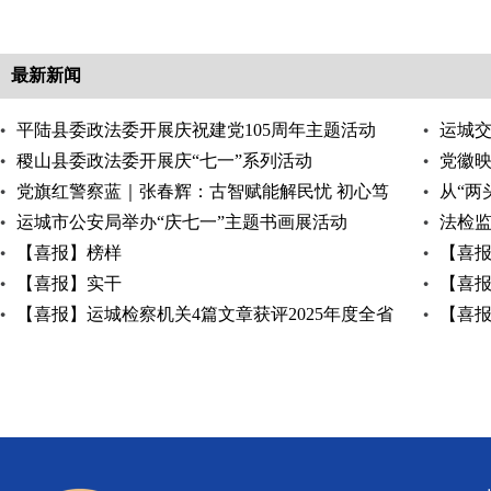
最新新闻
平陆县委政法委开展庆祝建党105周年主题活动
运城
稷山县委政法委开展庆“七一”系列活动
党徽映
党旗红警察蓝｜张春辉：古智赋能解民忧 初心笃
从“两
行护乡宁
运城市公安局举办“庆七一”主题书画展活动
法检监
【喜报】榜样
线
【喜
【喜报】实干
【喜
【喜报】运城检察机关4篇文章获评2025年度全省
【喜
政法系统小微课
元解纷