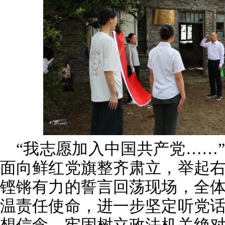
“我志愿加入中国共产党……
面向鲜红党旗整齐肃立，举起
铿锵有力的誓言回荡现场，全
温责任使命，进一步坚定听党