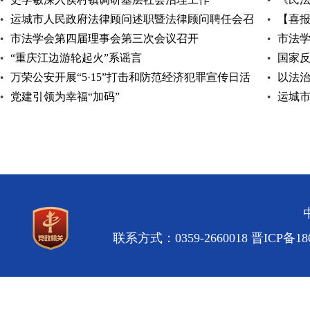
运城市人民政府法律顾问述职暨法律顾问聘任会召
【喜报
开
市法学会第四届理事会第三次会议召开
公益诉
市法
“重庆江边游轮起火”系谣言
国家反
万荣公安开展“5·15”打击和防范经济犯罪宣传日活
以法
动
党建引领为幸福“加码”
运城
工作例
联系方式：0359-2660018
晋ICP备180