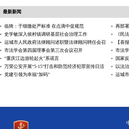
最新新闻
临猗：于细微处严标准 在点滴中促规范
再部
史学敏深入侯村镇调研基层社会治理工作
走实
《民
运城市人民政府法律顾问述职暨法律顾问聘任会召
【喜报
开
市法学会第四届理事会第三次会议召开
公益诉
市法
“重庆江边游轮起火”系谣言
国家反
万荣公安开展“5·15”打击和防范经济犯罪宣传日活
以法
动
党建引领为幸福“加码”
运城
工作例