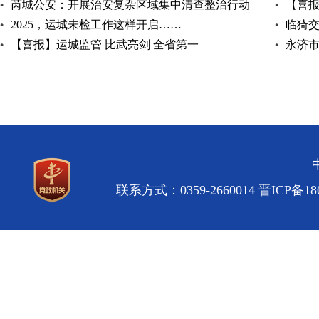
芮城公安：开展治安复杂区域集中清查整治行动
【喜
2025，运城未检工作这样开启……
型案例
临猗交
【喜报】运城监管 比武亮剑 全省第一
永济
联系方式：0359-2660014
晋ICP备180