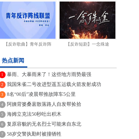
【反诈歌曲】青年反诈阵
【反诈短剧】一念殊途
热点新闻
暴雨、大暴雨来了！这些地方雨势最强
1
我国朱雀二号改进型遥五运载火箭发射成功
2
8名“00后”凌晨帮推故障车5公里
3
阿姨背篓桑葚散落路人自发帮捡拾
4
海姆立克法50秒吐出积木
5
复原容貌的无名烈士可能来自东北
6
58岁交警执勤时被撞牺牲
7