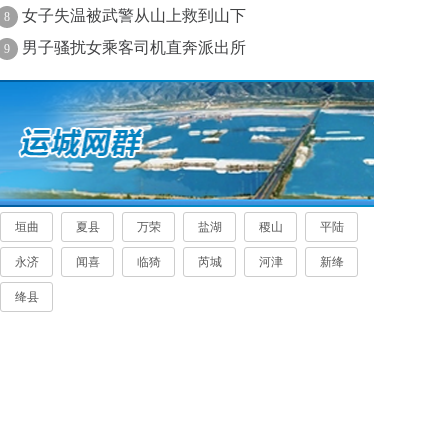
女子失温被武警从山上救到山下
8
男子骚扰女乘客司机直奔派出所
9
垣曲
夏县
万荣
盐湖
稷山
平陆
永济
闻喜
临猗
芮城
河津
新绛
绛县