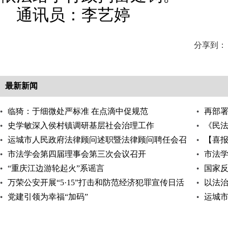
通讯员：李艺婷
分享到：
最新新闻
临猗：于细微处严标准 在点滴中促规范
再部
史学敏深入侯村镇调研基层社会治理工作
走实
《民
运城市人民政府法律顾问述职暨法律顾问聘任会召
【喜报
开
市法学会第四届理事会第三次会议召开
公益诉
市法
“重庆江边游轮起火”系谣言
国家反
万荣公安开展“5·15”打击和防范经济犯罪宣传日活
以法
动
党建引领为幸福“加码”
运城
工作例