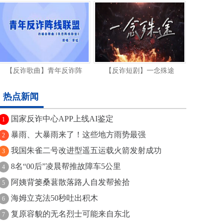
【反诈歌曲】青年反诈阵
【反诈短剧】一念殊途
热点新闻
国家反诈中心APP上线AI鉴定
1
暴雨、大暴雨来了！这些地方雨势最强
2
我国朱雀二号改进型遥五运载火箭发射成功
3
8名“00后”凌晨帮推故障车5公里
4
阿姨背篓桑葚散落路人自发帮捡拾
5
海姆立克法50秒吐出积木
6
复原容貌的无名烈士可能来自东北
7