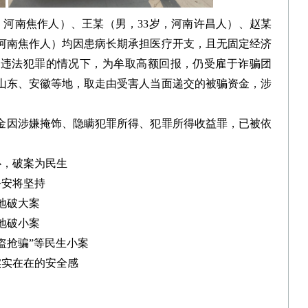
，河南焦作人）、王某（男，33岁，河南许昌人）、赵某
，河南焦作人）均因患病长期承担医疗开支，且无固定经济
系违法犯罪的情况下，为牟取高额回报，仍受雇于诈骗团
山东、安徽等地，取走由受害人当面递交的被骗资金，涉
金因涉嫌掩饰、隐瞒犯罪所得、犯罪所得收益罪，已被依
心，破案为民生
公安将坚持
地破大案
地破小案
盗抢骗”等民生小案
实实在在的安全感