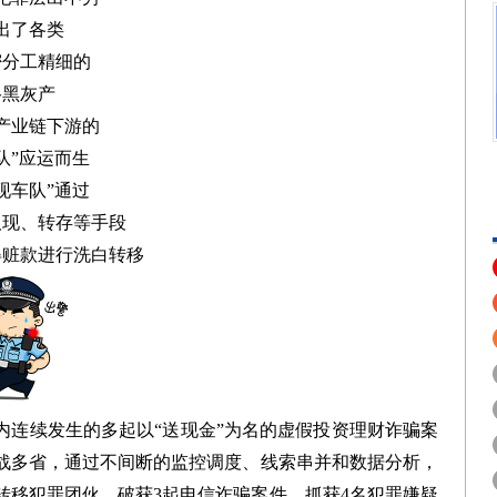
出了各类
密分工精细的
络黑灰产
产业链下游的
队”应运而生
现车队”通过
取现、转存等手段
得赃款进行洗白转移
内连续发生的多起以“送现金”为名的虚假投资理财诈骗案
转战多省，通过不间断的监控调度、线索串并和数据分析，
转移犯罪团伙，破获3起电信诈骗案件，抓获4名犯罪嫌疑