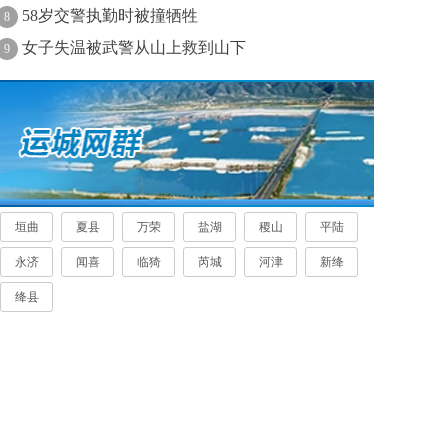
58岁交警执勤时被撞牺牲
8
女子失温被武警从山上救到山下
9
垣曲
夏县
万荣
盐湖
稷山
平陆
永济
闻喜
临猗
芮城
河津
新绛
绛县