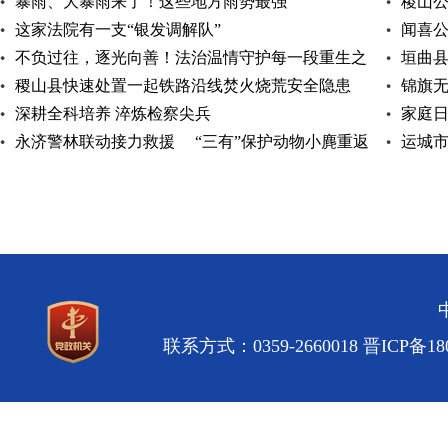
暴雨、大暴雨来了！这些地方雨势最强
稷山
这家法院有一支“银发调解队”
闻喜
不负过往，逐光向善！法治温情守护每一段重生之
垣曲
路
稷山县快速处置一起铁路沿线焚火烧荒安全隐患
锦旗
深耕全科培养 淬炼检察尖兵
家庭日
永济警林联动接力救援 “三有”保护动物小麂重返
运城
自然
专题讲
联系方式：0359-2660018
晋ICP备180