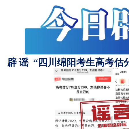
辟 谣 “四川绵阳考生高考估分