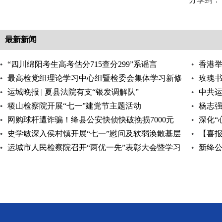
最新新闻
“四川绵阳考生高考估分715查分299”系谣言
香港举
最高检党组理论学习中心组暨检委会集体学习新修
玫瑰书
订的监狱法
运城晚报 | 夏县法院有支“银发调解队”
中共
稷山检察院开展“七一”建党节主题活动
杨志
网购球杆遭诈骗！绛县公安快侦快破挽损7000元
深化“
史学敏深入侯村镇开展“七一”慰问及软弱涣散基层
【喜报
党组织整顿
运城市人民检察院召开“两优一先”表彰大会暨学习
进基层
新绛公
教育专题党