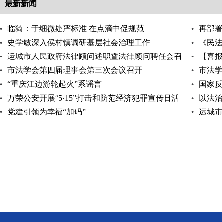
最新新闻
临猗：于细微处严标准 在点滴中促规范
再部
史学敏深入侯村镇调研基层社会治理工作
走实
《民
运城市人民政府法律顾问述职暨法律顾问聘任会召
【喜报
开
市法学会第四届理事会第三次会议召开
公益诉
市法
“重庆江边游轮起火”系谣言
国家反
万荣公安开展“5·15”打击和防范经济犯罪宣传日活
以法
动
党建引领为幸福“加码”
运城
工作例