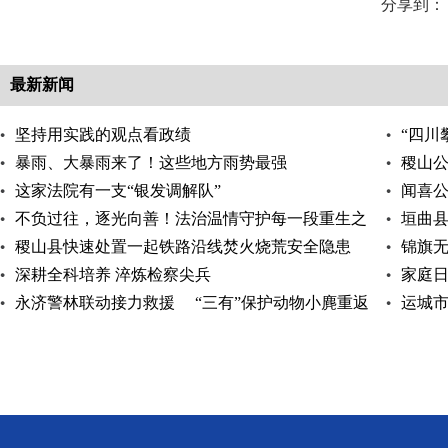
分享到：
最新新闻
坚持用实践的观点看政绩
“四川
暴雨、大暴雨来了！这些地方雨势最强
稷山
这家法院有一支“银发调解队”
闻喜
不负过往，逐光向善！法治温情守护每一段重生之
垣曲
路
稷山县快速处置一起铁路沿线焚火烧荒安全隐患
锦旗
深耕全科培养 淬炼检察尖兵
家庭日
永济警林联动接力救援 “三有”保护动物小麂重返
运城
自然
专题讲