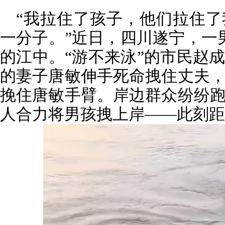
“我拉住了孩子，他们拉住
一分子。”近日，四川遂宁，一
的江中。“游不来泳”的市民赵
的妻子唐敏伸手死命拽住丈夫
挽住唐敏手臂。岸边群众纷纷
人合力将男孩拽上岸——此刻距