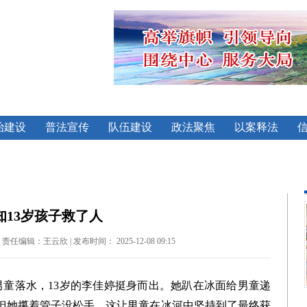
治建设
普法宣传
队伍建设
政法聚焦
以案释法
知13岁孩子救了人
辑：王云欣 | 发布时间： 2025-12-08 09:15
男童落水，13岁的李佳婷挺身而出。她趴在冰面给男童递
但她攥着管子没松手，这让男童在冰河中坚持到了最终获