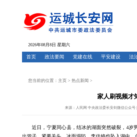
2026年08月8日 星期六
首页
政法要闻
党建在线
平安建设
法
您当前的位置：
主页
>
热点新闻
>
家人刷视频才
来源：人民网 中央政法委长安剑微信公众号 | 责任编
近日，宁夏同心县，结冰的湖面突然破裂，4岁
出管子。紧要关头，冰面塌陷，李佳婷也坠入湖中，