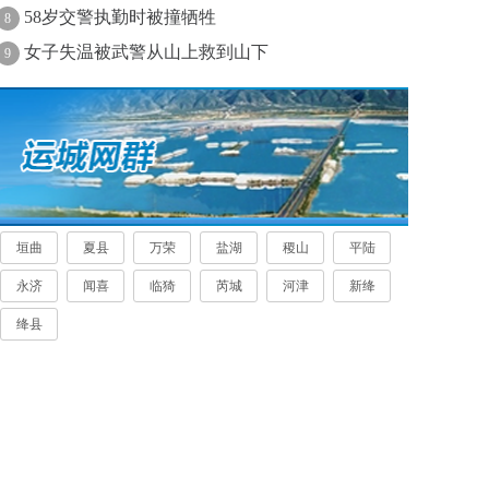
58岁交警执勤时被撞牺牲
8
女子失温被武警从山上救到山下
9
垣曲
夏县
万荣
盐湖
稷山
平陆
永济
闻喜
临猗
芮城
河津
新绛
绛县