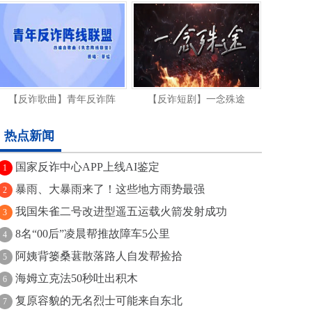
【反诈歌曲】青年反诈阵
【反诈短剧】一念殊途
热点新闻
国家反诈中心APP上线AI鉴定
1
暴雨、大暴雨来了！这些地方雨势最强
2
我国朱雀二号改进型遥五运载火箭发射成功
3
8名“00后”凌晨帮推故障车5公里
4
阿姨背篓桑葚散落路人自发帮捡拾
5
海姆立克法50秒吐出积木
6
复原容貌的无名烈士可能来自东北
7