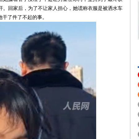
开。回家后，为了不让家人担心，她谎称衣服是被洒水车
她干了件了不起的事。