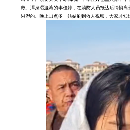
救。浑身湿漉漉的李佳婷，在消防人员抵达后悄悄离
淋湿的。晚上11点多，姑姑刷到救人视频，大家才知