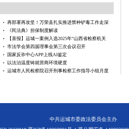
再部署再攻坚！万荣县扎实推进禁种铲毒工作走深
走实
《民法典》担保制度解读
【喜报】运城一案例入选2025年“山西省检察机关
公益诉讼有代表
市法学会第四届理事会第三次会议召开
国家反诈中心APP上线AI鉴定
以法治温度铸就营商环境硬度
运城市人民检察院召开刑事检察工作指导小组月度
工作例会
中共运城市委政法委员会主办