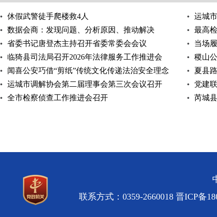
休假武警徒手爬楼救4人
运城市
数据会商：发现问题、分析原因、推动解决
家安全
最高检
省委书记唐登杰主持召开省委常委会会议
当场
临猗县司法局召开2026年法律服务工作推进会
稷山公
闻喜公安巧借“剪纸”传统文化传递法治安全理念
夏县
运城市调解协会第二届理事会第三次会议召开
党建联
全市检察侦查工作推进会召开
芮城
联系方式：0359-2660018
晋ICP备180