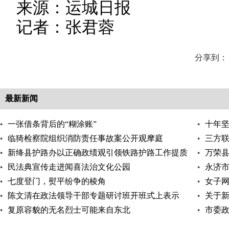
来源：运城日报
记者：张君蓉
分享到：
最新新闻
一张借条背后的“糊涂账”
十年坚
临猗检察院组织消防责任事故案公开观摩庭
三方联
新绛县护路办以正确政绩观引领铁路护路工作提质
万荣县
增效
民法典宣传走进闻喜法治文化公园
永济
七度登门，熨平纷争的棱角
女子网
陈文清在政法领导干部专题研讨班开班式上表示
关于
树立和践行正确
复原容貌的无名烈士可能来自东北
轻信
市委
支部 开