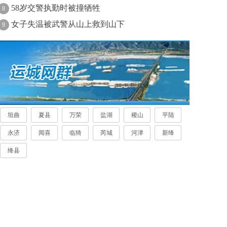
58岁交警执勤时被撞牺牲
8
女子失温被武警从山上救到山下
9
垣曲
夏县
万荣
盐湖
稷山
平陆
永济
闻喜
临猗
芮城
河津
新绛
绛县