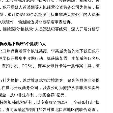
以来，犯罪嫌疑人苏某媚等人以经营投资劳务公司为伪装，招
员，累计协助100余名赴澳门从事非法买卖外汇的人员骗
入境证件、偷越国边境罪被移送审查起诉。
继续深挖“换钱党”人员违法犯罪线索，深入开展分析研
捣毁地下钱庄3个抓获13人
口岸盘踞着两个以陈某霞、李某威为首的地下钱庄犯罪
述团伙开展集中收网行动，抓获陈某霞、李某威等13名犯
，查扣手机、POS机、账本及银行卡等一批作案工具，冻
社为掩护，以对敲形式为过境游客、赌客等群体非法提
人在拱北开设商务公司，以该公司为掩护从事非法买卖外
现金，从中非法牟利，涉案金额8亿元。
续加强线索研判，以专案攻坚为牵引，全链条打击“换
治，协同金融监管部门加强对拱北口岸地区的联合巡查，