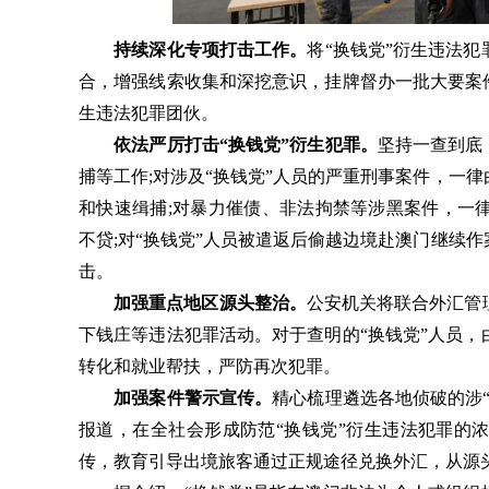
持续深化专项打击工作。
将“换钱党”衍生违法
合，增强线索收集和深挖意识，挂牌督办一批大要案
生违法犯罪团伙。
依法严厉打击“换钱党”衍生犯罪。
坚持一查到底
捕等工作;对涉及“换钱党”人员的严重刑事案件，一
和快速缉捕;对暴力催债、非法拘禁等涉黑案件，一
不贷;对“换钱党”人员被遣返后偷越边境赴澳门继续
击。
加强重点地区源头整治。
公安机关将联合外汇管
下钱庄等违法犯罪活动。对于查明的“换钱党”人员
转化和就业帮扶，严防再次犯罪。
加强案件警示宣传。
精心梳理遴选各地侦破的涉
报道，在全社会形成防范“换钱党”衍生违法犯罪的
传，教育引导出境旅客通过正规途径兑换外汇，从源