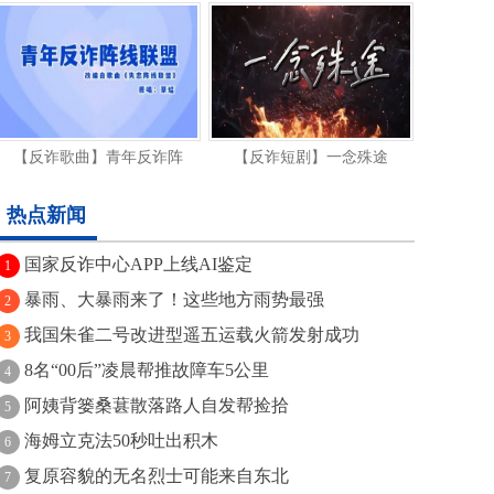
【反诈歌曲】青年反诈阵
【反诈短剧】一念殊途
热点新闻
国家反诈中心APP上线AI鉴定
1
暴雨、大暴雨来了！这些地方雨势最强
2
我国朱雀二号改进型遥五运载火箭发射成功
3
8名“00后”凌晨帮推故障车5公里
4
阿姨背篓桑葚散落路人自发帮捡拾
5
海姆立克法50秒吐出积木
6
复原容貌的无名烈士可能来自东北
7