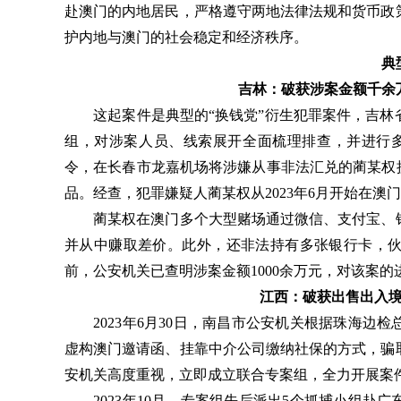
赴澳门的内地居民，严格遵守两地法律法规和货币政
护内地与澳门的社会稳定和经济秩序。
典
吉林：破获涉案金额千余
这起案件是典型的“换钱党”衍生犯罪案件，吉林
组，对涉案人员、线索展开全面梳理排查，并进行多
令，在长春市龙嘉机场将涉嫌从事非法汇兑的蔺某权
品。经查，犯罪嫌疑人蔺某权从2023年6月开始在澳
蔺某权在澳门多个大型赌场通过微信、支付宝、银
并从中赚取差价。此外，还非法持有多张银行卡，
前，公安机关已查明涉案金额1000余万元，对该案
江西：破获出售出入
2023年6月30日，南昌市公安机关根据珠海边
虚构澳门邀请函、挂靠中介公司缴纳社保的方式，骗
安机关高度重视，立即成立联合专案组，全力开展案
2023年10月，专案组先后派出5个抓捕小组赴