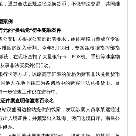
策，通过合法正规途径兑换货币，不做非法交易，共同维
型案例
万元的“换钱党”衍生犯罪案件
省公安机关根据公安部部署要求，组织精锐力量成立专案
维度的深入研判。今年5月18日，专案组根据指挥部指
抓获，在现场查扣了大量银行卡、POS机、手机等涉案物
门从事非法买卖外汇活动。
行卡等方式，以略高于汇率的价格为赌客非法兑换货币
伙同他人在地下钱庄为各赌场中的赌客非法兑换货币。目
的进一步侦查工作仍在进行中。
境证件案查明偷渡客百余名
检总站茂盛围边检站提供的线索，发现涉案人员李某远通过
取出入境证件，并频繁出入珠海、澳门边境口岸。南昌公
件侦办。
广东、上海等地开展集中收网行动，将苏某媚、赖某冠、黄