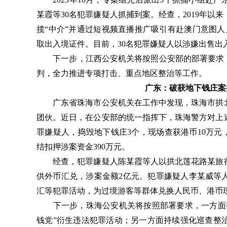
某霞等30名犯罪嫌疑人抓捕到案。经查，2019年
揽“中介”并通过短视频直播推广吸引有赴澳门意图人
取出入境证件。目前，30名犯罪嫌疑人以涉嫌出售出
下一步，江西公安机关将按照公安部的部署要求，
判，全力推进专项打击、重点地区整治等工作。
广东：破获地下钱庄案
广东省珠海市公安机关在工作中发现，珠海市拱北
团伙。近日，在公安部的统一指挥下，珠海警方对上
罪嫌疑人，捣毁地下钱庄3个，现场查获港币10万元
结扣押涉案资金390万元。
经查，犯罪嫌疑人陈某霞等人以拱北莲花路某旅行
供外币汇兑，涉案金额2亿元。犯罪嫌疑人李某威等
汇等犯罪活动，为过境游客等群体兑换人民币、港币
下一步，珠海公安机关将按照部署要求，一方面持
钱党”衍生违法犯罪活动；另一方面持续强化巡查整