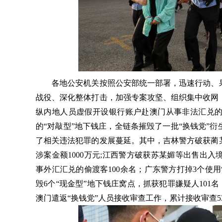
各地公安机关按照公安部统一部署，迅速行动、果
战役、深化整体打击，加强专案攻坚、组织集中收网
纵内地人员虚假开设银行账户赴澳门从事非法汇兑
的“对敲型”地下钱庄，全链条摧毁了一批“换钱党”
了相关违法犯罪的发展蔓延。其中，吉林警方破获蔺
涉案金额1000万元;江西警方破获苏某媚等出售出
事外汇汇兑的偷渡客100余名；广东警方打掉3个使
毁6个“现金型”地下钱庄窝点，抓获犯罪嫌疑人101
澳门遣返“换钱党”人员接收审查工作，累计接收审查5