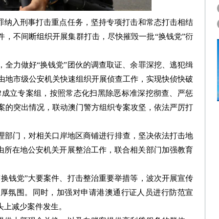
犯罪纳入刑事打击重点任务，坚持专项打击和常态打击相结
件，不间断组织开展集群打击，尽快摧毁一批“换钱党”衍
，全力做好“换钱党”团伙的调查取证、余罪深挖、逃犯缉
律由地市级公安机关快速组织开展侦查工作，实现快侦快破
律成立专案组，按照常态化扫黑除恶标准深挖彻查、严惩
作案的突出情况，联动澳门警方组织专案攻坚，依法严厉打
理部门，对相关口岸地区商铺进行排查，坚决依法打击地
，由所在地公安机关开展整治工作，联合相关部门加强教育
“换钱党”大要案件、打击整治重要举措等，波次开展宣传
浓厚氛围。同时，加强对申请港澳通行证人员进行防范宣
头上减少案件发生。