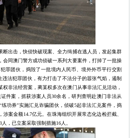
断出击，快侦快破现案、全力缉捕在逃人员，发起集群
，会同澳门警方成功侦破一系列大要案件，打掉了一批操
的犯罪团伙，捣毁了一批境内人民币、境外外币平行交割
衍生违法犯罪团伙，有力打击了不法分子的嚣张气焰，遏制
某权非法经营案，蔺某权多次在澳门从事非法汇兑活动，
入境证件案，抓获涉案人员30余名，研判查明赴澳门非法从
用“练功券”实施汇兑诈骗团伙，侦破5起非法汇兑案件，捣
名，涉案金额14.7亿元。在珠海组织开展常态化边检拦截、
3人，已立案采取强制措施16人。