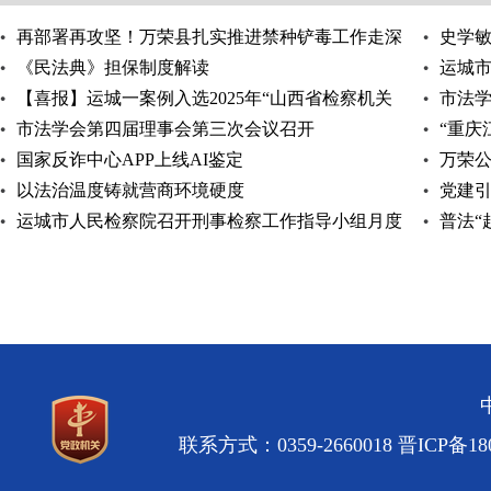
再部署再攻坚！万荣县扎实推进禁种铲毒工作走深
史学
走实
《民法典》担保制度解读
运城
【喜报】运城一案例入选2025年“山西省检察机关
开
市法
公益诉讼有代表
市法学会第四届理事会第三次会议召开
“重庆
国家反诈中心APP上线AI鉴定
万荣公
以法治温度铸就营商环境硬度
动
党建引
运城市人民检察院召开刑事检察工作指导小组月度
普法“
工作例会
联系方式：0359-2660018
晋ICP备180