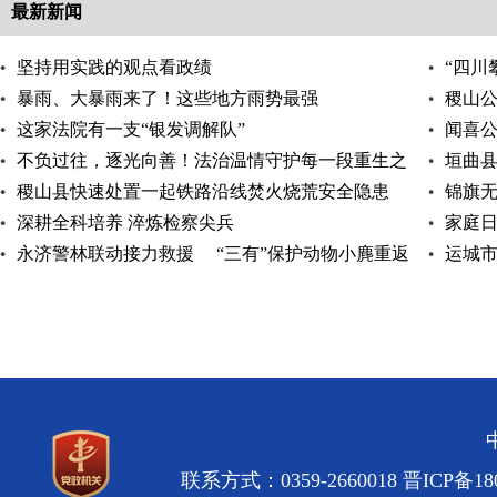
最新新闻
坚持用实践的观点看政绩
“四川
暴雨、大暴雨来了！这些地方雨势最强
稷山
这家法院有一支“银发调解队”
闻喜
不负过往，逐光向善！法治温情守护每一段重生之
垣曲
路
稷山县快速处置一起铁路沿线焚火烧荒安全隐患
锦旗
深耕全科培养 淬炼检察尖兵
家庭日
永济警林联动接力救援 “三有”保护动物小麂重返
运城
自然
专题讲
联系方式：0359-2660018
晋ICP备180