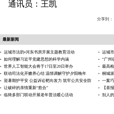
通讯员：王凯
分享到：
最新新闻
运城市法韵•河东书房开展主题教育活动
运城
如何理解习近平党建思想的科学内涵
题培训
“广州
世界人工智能大会将于17日至20日举办
最高
联动司法化开赡养心结 温情调解守护夕阳晚年
桐城
迎暑期护平安 公益诉讼靶向发力 筑牢公共安全防
一案巧
护网
让破碎的亲情重新“愈合”
【喜报
临猗多部门联动开展老年普法暖心活动
奖
别人的
快递案