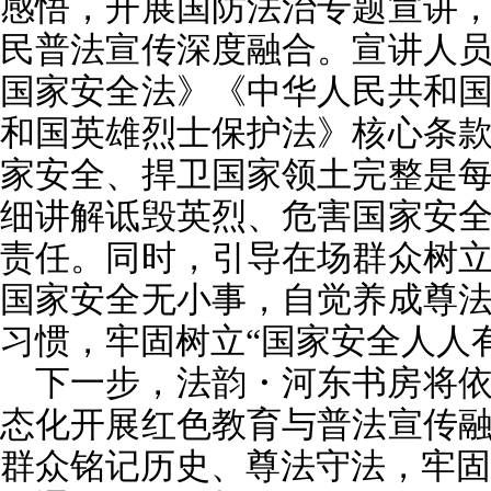
感悟，开展国防法治专题宣讲
民普法宣传深度融合。宣讲人
国家安全法》《中华人民共和
和国英雄烈士保护法》核心条
家安全、捍卫国家领土完整是
细讲解诋毁英烈、危害国家安
责任。同时，引导在场群众树
国家安全无小事，自觉养成尊
习惯，牢固树立“国家安全人人
下一步，法韵・河东书房将
态化开展红色教育与普法宣传
群众铭记历史、尊法守法，牢固