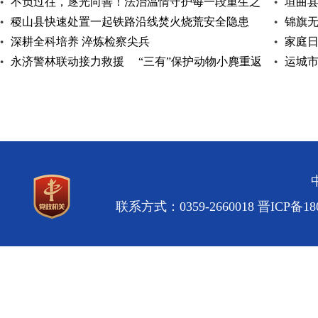
不负过往，逐光向善！法治温情守护每一段重生之
垣曲
路
稷山县快速处置一起铁路沿线焚火烧荒安全隐患
锦旗
深耕全科培养 淬炼检察尖兵
家庭日
永济警林联动接力救援 “三有”保护动物小麂重返
运城
自然
专题讲
联系方式：0359-2660018
晋ICP备180