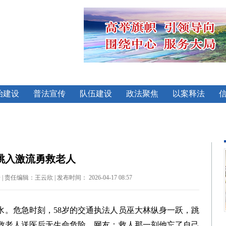
治建设
普法宣传
队伍建设
政法聚焦
以案释法
员跳入激流勇救老人
辑：王云欣 | 发布时间： 2026-04-17 08:57
水。危急时刻，58岁的交通执法人员巫大林纵身一跃，跳
救老人送医后无生命危险。网友：救人那一刻他忘了自己