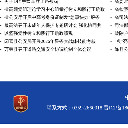
男子DIY手绘车牌上路被罚
省委
省高院党组理论学习中心组举行树立和践行正确政
省检察
绩观学习教育
省公安厅开启中高考身份证制发“急事快办”服务
手向未来
省司
最高法召开未成年人保护专题研讨会 强化协同共
专题培
司法
治 促推六大保
以坚强党性树立和践行正确政绩观
破除户
闻喜县公安局开展2026年警务实战体技能考核
“典”
万荣县召开道路交通安全协调机制全体会议
园暨学
绛县公
联系方式：0359-2660018
晋ICP备180