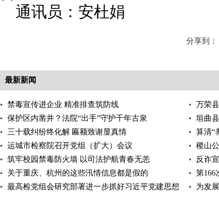
通讯员：安杜娟
分享到：
最新新闻
禁毒宣传进企业 精准排查筑防线
万荣
保护区内凿井？法院“出手”守护千年古泉
垣曲县
三十载纠纷终化解 匾额致谢显真情
算清“
运城市检察院召开党组（扩大）会议
揽子化
稷山
筑牢校园禁毒防火墙 以司法护航青春无恙
反诈宣
关于重庆、杭州的这些汛情信息都是假的
第16
最高检党组会研究部署进一步抓好习近平党建思想
为发
的学习宣传贯
——论