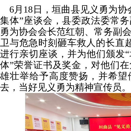
6月18日，垣曲县见义勇为协
集体”座谈会，县委政法委常
勇为协会会长范红朝、常务副
卫与危急时刻砸车救人的长直
进行亲切座谈，并为他们颁发
体”荣誉证书及奖金，对他们
雄壮举给予高度赞扬，并希望
去，当好见义勇为精神宣传员。