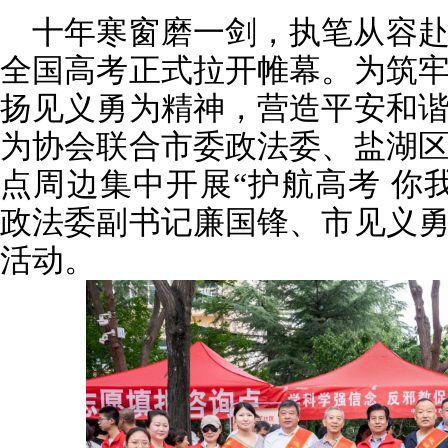
十年寒窗磨一剑，执笔从容赴韶
全国高考正式拉开帷幕。为筑
扬见义勇为精神，营造平安和
为协会联合市委政法委、盐湖
点周边集中开展“护航高考 你
政法委副书记廉国锋、市见义
活动。