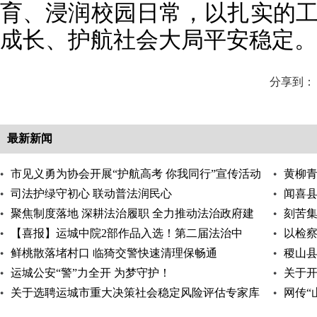
育、浸润校园日常，以扎实的
成长、护航社会大局平安稳定。
分享到：
最新新闻
市见义勇为协会开展“护航高考 你我同行”宣传活动
黄柳
司法护绿守初心 联动普法润民心
闻喜
聚焦制度落地 深耕法治履职 全力推动法治政府建
刻苦集
设走深走实
【喜报】运城中院2部作品入选！第二届法治中
以检察
国“三微”作品发
鲜桃散落堵村口 临猗交警快速清理保畅通
城
稷山县
运城公安“警”力全开 为梦守护！
动
关于
关于选聘运城市重大决策社会稳定风险评估专家库
机构备
网传“
专家的公告