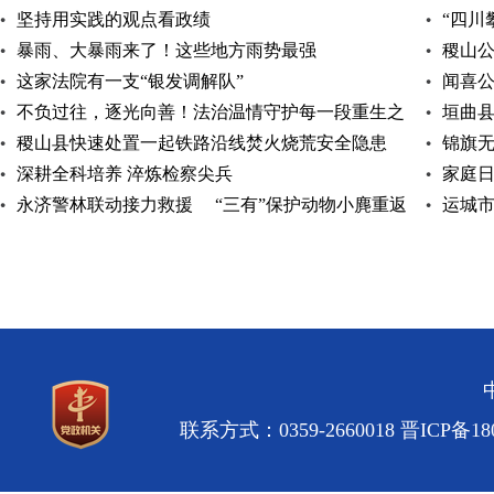
坚持用实践的观点看政绩
“四川
暴雨、大暴雨来了！这些地方雨势最强
稷山
这家法院有一支“银发调解队”
闻喜
不负过往，逐光向善！法治温情守护每一段重生之
垣曲
路
稷山县快速处置一起铁路沿线焚火烧荒安全隐患
锦旗
深耕全科培养 淬炼检察尖兵
家庭日
永济警林联动接力救援 “三有”保护动物小麂重返
运城
自然
专题讲
联系方式：0359-2660018
晋ICP备180