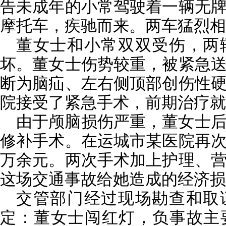
告未成年的小常驾驶着一辆无
摩托车，疾驰而来。两车猛烈相
董女士和小常双双受伤，两
坏。董女士伤势较重，被紧急
断为脑疝、左右侧顶部创伤性
院接受了紧急手术，前期治疗就
由于颅脑损伤严重，董女士
修补手术。在运城市某医院再
万余元。两次手术加上护理、
这场交通事故给她造成的经济损
交管部门经过现场勘查和取
定：董女士闯红灯，负事故主