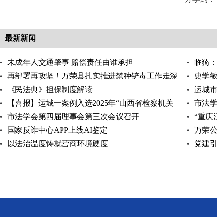
最新新闻
未成年人交通肇事 赔偿责任由谁承担
临猗：
再部署再攻坚！万荣县扎实推进禁种铲毒工作走深
史学
走实
《民法典》担保制度解读
运城
【喜报】运城一案例入选2025年“山西省检察机关
开
市法
公益诉讼有代表
市法学会第四届理事会第三次会议召开
“重庆
国家反诈中心APP上线AI鉴定
万荣公
以法治温度铸就营商环境硬度
动
党建引