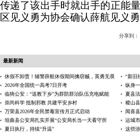
传递了该出手时就出手的正能量。
区见义勇为协会确认薛航见义勇
分享到：
最新新闻
休假不卸责！辅警薛航休假期间擒窃贼，英勇无畏
“新旧
显担当！
2026年全国统一高考7日开考
纵身
临猗公安：“送教下乡”为群防群治队伍充电赋能
夏县法
崇尚科学 抵制邪教 共建平安乡村
行专项
稷山
万荣县2026年全民禁毒宣传月正式启动
宣讲活
闻喜县
垣曲县公安局扎实开展“公安局长当一天看守所
大）会
运城
长”活动
夏日执行，持续“升温”
这些