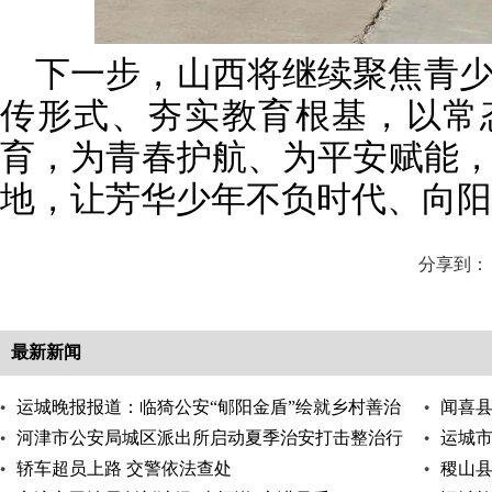
下一步，山西将继续聚焦青
传形式、夯实教育根基，以常
育，为青春护航、为平安赋能
地，让芳华少年不负时代、向阳
分享到：
最新新闻
运城晚报报道：临猗公安“郇阳金盾”绘就乡村善治
闻喜县
新图景
河津市公安局城区派出所启动夏季治安打击整治行
中执行
运城市
动
轿车超员上路 交警依法查处
稷山县