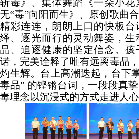
斩毒》、集体舞蹈《一朵小花
无“毒”向阳而生》、原创歌曲
精彩连连，朗朗上口的快板台
绎、逐光而行的灵动舞姿，生
品、追逐健康的坚定信念。孩
诺，完美诠释了唯有远离毒品
灼生辉。台上高潮迭起，台下掌
毒品” 的铿锵台词，一段段真
毒理念以沉浸式的方式走进人心