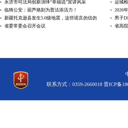
永济市司法局创新演绎“幸福说”宣讲风采
运城检
临猗公安：葫芦烙刻为普法添活力！
202
新疆托克逊县发生5.0级地震，这些谣言勿信勿
男子D
传！
省委常委会召开会议
省高
绩观学
联系方式：0359-2660018
晋ICP备180